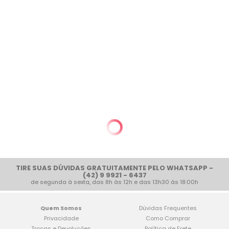
TIRE SUAS DÚVIDAS GRATUITAMENTE PELO WHATSAPP -
(42) 9 9921 - 6437
de segunda à sexta, das 8h às 12h e das 13h30 às 18:00h
Quem Somos
Dúvidas Frequentes
Privacidade
Como Comprar
Trocas e Devoluções
Política de Frete