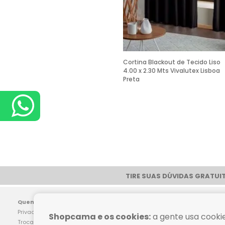
Cortina Blackout de Tecido Liso
4.00 x 2.30 Mts Vivalutex Lisboa
Preta
TIRE SUAS DÚVIDAS GRATUIT
Pag
Quem Somos
Dúvidas Frequentes
Privacidade
Como Comprar
Shopcama e os cookies:
a gente usa cookie
Trocas e Devoluções
Política de Frete