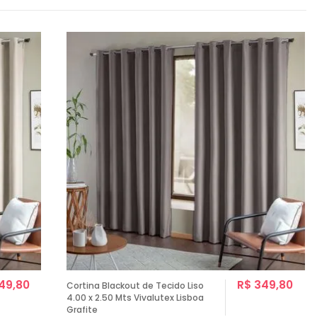
49,80
R$ 349,80
Cortina Blackout de Tecido Liso
4.00 x 2.50 Mts Vivalutex Lisboa
Grafite