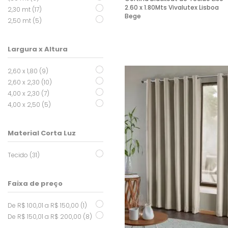
2.60 x 1.80Mts Vivalutex Lisboa
2,30 mt (17)
Bege
2,50 mt (5)
Largura x Altura
2,60 x 1,80 (9)
2,60 x 2,30 (10)
4,00 x 2,30 (7)
4,00 x 2,50 (5)
Material Corta Luz
Tecido (31)
Faixa de preço
De R$ 100,01 a R$ 150,00 (1)
De R$ 150,01 a R$ 200,00 (8)