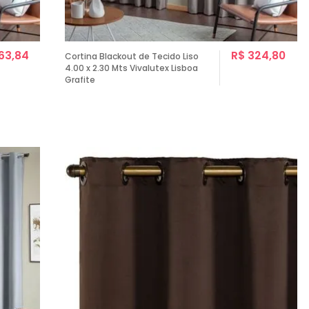
63,84
R$ 324,80
Cortina Blackout de Tecido Liso
4.00 x 2.30 Mts Vivalutex Lisboa
Grafite