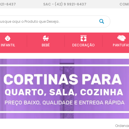
921-6437
SAC - (42) 9 9921-6437
COMP
INFANTIL
BEBÊ
DECORAÇÃO
PANTUFA
Ordenar