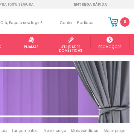
RA 100% SEGURA
ENTREGA RÁPIDA
0
Olá,
Faça o seu login!
Conta
Pedidos
S
PIJAMAS
UTILIDADES
PROMOÇÕES
DOMÉSTICAS
 por:
Lançamentos
Menor preço
Mais vendidos
Maior preço