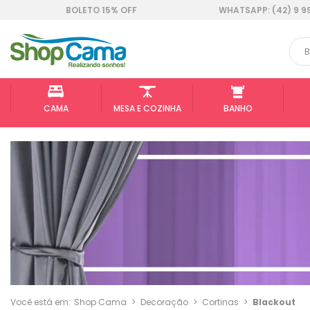
BOLETO 15% OFF
WHATSAPP: (42) 9 9
CAMA
MESA E COZINHA
BANHO
Você está em:
Shop Cama
>
Decoração
>
Cortinas
>
Blackout