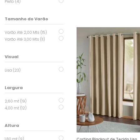
Preto (4)
Tamanho do Varão
Varão Até 2,00 Mts (15)
Varão Até 3,00 Mts (11)
Visual
Lisa (23)
Largura
2,60 mt (19)
4,00 mt (12)
Altura
1,80 mt (9)
Cortina Blackout de Tecido Liso