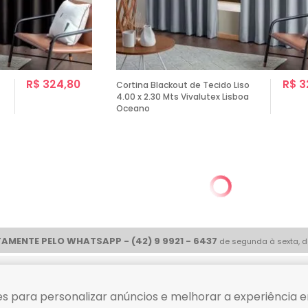
R$ 324,80
R$ 3
Cortina Blackout de Tecido Liso
4.00 x 2.30 Mts Vivalutex Lisboa
Oceano
AMENTE PELO WHATSAPP - (42) 9 9921 - 6437
de segunda à sexta, d
ue com
Compre tranquilo
s para personalizar anúncios e melhorar a experiência e