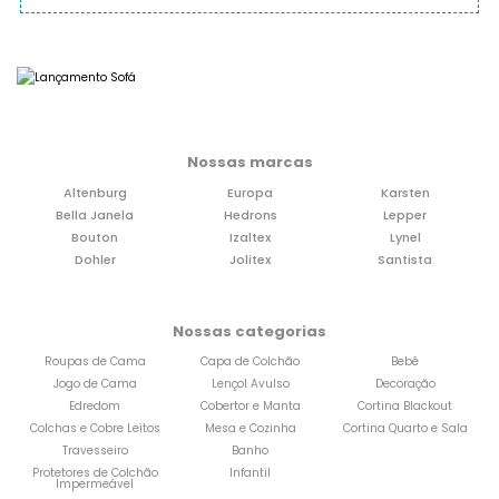
Nossas marcas
Altenburg
Europa
Karsten
Bella Janela
Hedrons
Lepper
Bouton
Izaltex
Lynel
Dohler
Jolitex
Santista
Nossas categorias
Roupas de Cama
Capa de Colchão
Bebê
Jogo de Cama
Lençol Avulso
Decoração
Edredom
Cobertor e Manta
Cortina Blackout
Colchas e Cobre Leitos
Mesa e Cozinha
Cortina Quarto e Sala
Travesseiro
Banho
Protetores de Colchão
Infantil
Impermeável