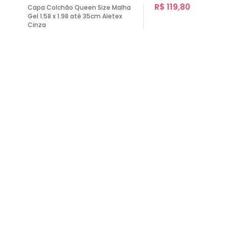
R$ 119,80
Capa Colchão Queen Size Malha
Gel 1.58 x 1.98 até 35cm Aletex
Cinza