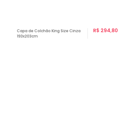
R$ 294,80
Capa de Colchão King Size Cinza
193x203cm