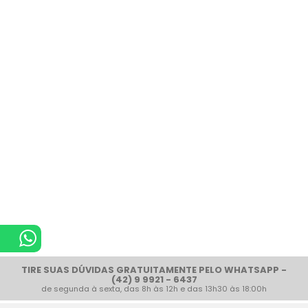
TIRE SUAS DÚVIDAS GRATUITAMENTE PELO WHATSAPP -
(42) 9 9921 - 6437
de segunda à sexta, das 8h às 12h e das 13h30 às 18:00h