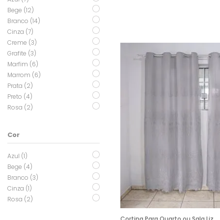
Bege (12)
Branco (14)
Cinza (7)
Creme (3)
Grafite (3)
Marfim (6)
Marrom (6)
Prata (2)
Preto (4)
Rosa (2)
Cor
Azul (1)
Bege (4)
Branco (3)
Cinza (1)
Rosa (2)
Cortina Para Quarto ou Sala Liz