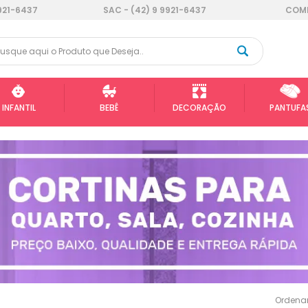
921-6437
SAC - (42) 9 9921-6437
COMP
INFANTIL
BEBÊ
DECORAÇÃO
PANTUFA
Ordenar