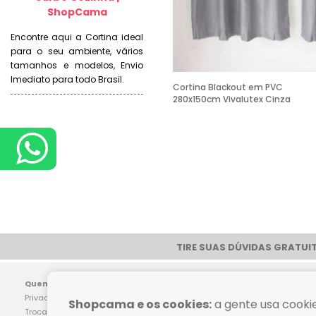
ShopCama
Encontre aqui a Cortina ideal
para o seu ambiente, vários
tamanhos e modelos, Envio
Imediato para todo Brasil.
Cortina Blackout em PVC
280x150cm Vivalutex Cinza
TIRE SUAS DÚVIDAS GRATUIT
Pag
Quem Somos
Dúvidas Frequentes
Privacidade
Como Comprar
Shopcama e os cookies:
a gente usa cookie
Trocas e Devoluções
Política de Frete