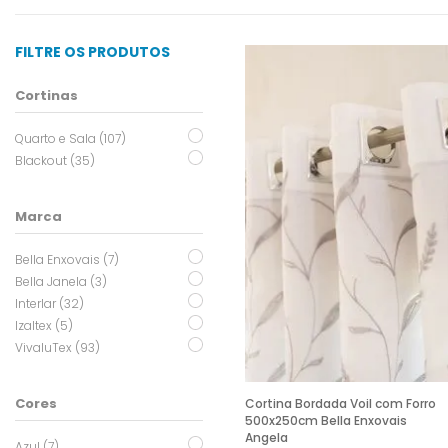
FILTRE OS PRODUTOS
Cortinas
Quarto e Sala (107)
Blackout (35)
Marca
Bella Enxovais (7)
Bella Janela (3)
Interlar (32)
Izaltex (5)
VivaluTex (93)
Cores
Cortina Bordada Voil com Forro
500x250cm Bella Enxovais
Angela
Azul (7)