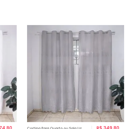
74,80
R$ 349,80
Cortina Para Quarto ou Sala Liz