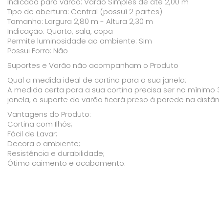
Indicada para varão: Varão Simples de até 2,00 m
Tipo de abertura: Central (possuí 2 partes)
Tamanho: Largura 2,80 m - Altura 2,30 m
Indicação: Quarto, sala, copa
Permite luminosidade ao ambiente: Sim
Possui Forro: Não
Suportes e Varão não acompanham o Produto
Qual a medida ideal de cortina para a sua janela:
A medida certa para a sua cortina precisa ser no mínimo 
janela, o suporte do varão ficará preso à parede na distâ
Vantagens do Produto:
Cortina com Ilhós;
Fácil de Lavar;
Decora o ambiente;
Resistência e durabilidade;
Ótimo caimento e acabamento.