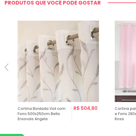
PRODUTOS QUE VOCÊ PODE GOSTAR
0
R$ 504,80
Cortina Bordada Voil com
Cortina par
Forro 500x250cm Bella
e Forro 28
Enxovais Angela
Rosa