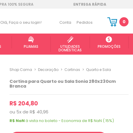
RA 100% SEGURA
ENTREGA RÁPIDA
0
Olá,
Faça o seu login!
Conta
Pedidos
S
PIJAMAS
UTILIDADES
PROMOÇÕES
DOMÉSTICAS
Shop Cama
>
Decoração
>
Cortinas
>
Quarto e Sala
Cortina para Quarto ou Sala Sonia 280x230cm
Branca
R$ 204,80
ou
5
x
de
R$ 40,96
R$ NaN
à vista no boleto - Economia de R$ NaN ( 15%)