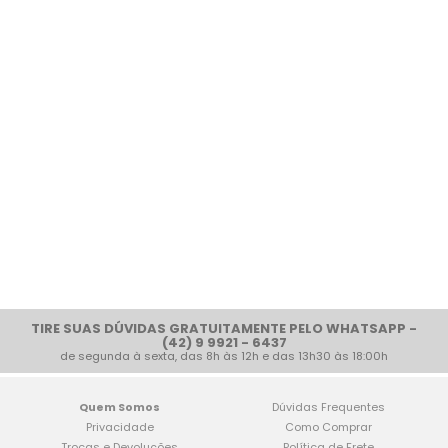
TIRE SUAS DÚVIDAS GRATUITAMENTE PELO WHATSAPP -
(42) 9 9921 - 6437
de segunda à sexta, das 8h às 12h e das 13h30 às 18:00h
Quem Somos
Dúvidas Frequentes
Privacidade
Como Comprar
Trocas e Devoluções
Política de Frete