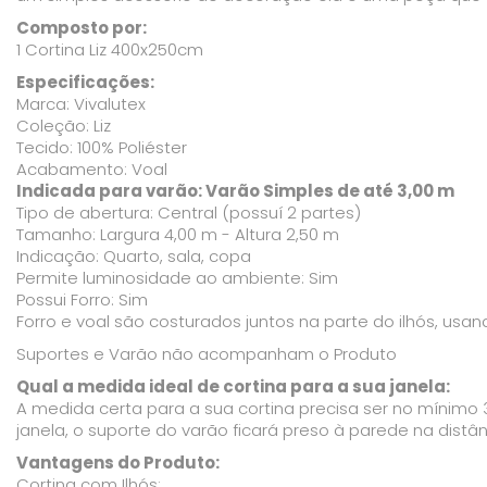
Composto por:
1 Cortina Liz 400x250cm
Especificações:
Marca: Vivalutex
Coleção: Liz
Tecido: 100% Poliéster
Acabamento: Voal
Indicada para varão: Varão Simples de até 3,00 m
Tipo de abertura: Central (possuí 2 partes)
Tamanho: Largura 4,00 m - Altura 2,50 m
Indicação: Quarto, sala, copa
Permite luminosidade ao ambiente: Sim
Possui Forro: Sim
Forro e voal são costurados juntos na parte do ilhós, us
Suportes e Varão não acompanham o Produto
Qual a medida ideal de cortina para a sua janela:
A medida certa para a sua cortina precisa ser no mínimo 
janela, o suporte do varão ficará preso à parede na distâ
Vantagens do Produto:
Cortina com Ilhós;