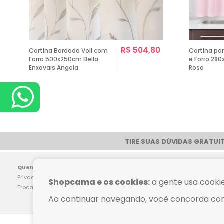
0
R$ 504,80
Cortina Bordada Voil com
Cortina par
Forro 500x250cm Bella
e Forro 28
Enxovais Angela
Rosa
TIRE SUAS DÚVIDAS GRATUIT
Pag
Quem Somos
Dúvidas Frequentes
Privacidade
Como Comprar
Shopcama e os cookies:
a gente usa cookie
Trocas e Devoluções
Política de Frete
Ao continuar navegando, você concorda co