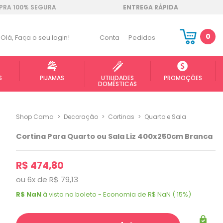
RA 100% SEGURA
ENTREGA RÁPIDA
0
Olá,
Faça o seu login!
Conta
Pedidos
S
PIJAMAS
UTILIDADES
PROMOÇÕES
DOMÉSTICAS
Shop Cama
>
Decoração
>
Cortinas
>
Quarto e Sala
Cortina Para Quarto ou Sala Liz 400x250cm Branca
R$ 474,80
ou
6
x
de
R$ 79,13
R$ NaN
à vista no boleto - Economia de R$ NaN ( 15%)