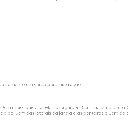
ando somente um varão para instalação.
30cm maior que a janela na largura e 45cm maior na altura. 
ncia de 15cm das laterais da janela e as ponteiras a 5cm de