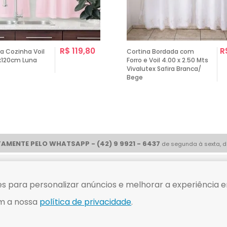
R$ 119,80
R
a Cozinha Voil
Cortina Bordada com
0x120cm Luna
Forro e Voil 4.00 x 2.50 Mts
Vivalutex Safira Branca/
Bege
AMENTE PELO WHATSAPP - (42) 9 9921 - 6437
de segunda à sexta, d
ue com
Compre tranquilo
s para personalizar anúncios e melhorar a experiência e
m a nossa
política de privacidade
.