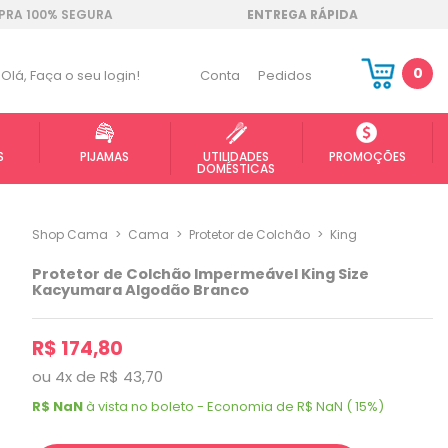
RA 100% SEGURA
ENTREGA RÁPIDA
0
Olá,
Faça o seu login!
Conta
Pedidos
S
PIJAMAS
UTILIDADES
PROMOÇÕES
DOMÉSTICAS
Shop Cama
>
Cama
>
Protetor de Colchão
>
King
Protetor de Colchão Impermeável King Size
Kacyumara Algodão Branco
R$ 174,80
ou
4
x
de
R$ 43,70
R$ NaN
à vista no boleto - Economia de R$ NaN ( 15%)