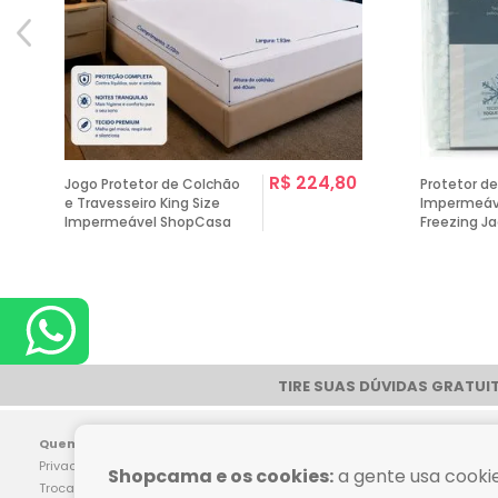
R$ 224,80
Jogo Protetor de Colchão
Protetor d
e Travesseiro King Size
Impermeáve
Impermeável ShopCasa
Freezing Ja
TIRE SUAS DÚVIDAS GRATUIT
Pag
Quem Somos
Dúvidas Frequentes
Privacidade
Como Comprar
Shopcama e os cookies:
a gente usa cookie
Trocas e Devoluções
Política de Frete