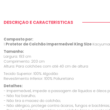
DESCRIÇÃO E CARACTERÍSTICAS
Composto por:
1
Protetor de Colchão Impermeável King Size
Kacyuma
Tamanho:
Largura: 193 cm
Comprimento: 203 cm
Altura: Para colchões com até 40 cm de altura
Tecido Superior: 100% Algodão
Revestimento Inferior: 100% Poliuretano
Detalhes:
- Impermeável, impede a passagem de líquidos e óleos p
- Não faz barulho;
- Não tira a maciez do colchão;
- Não alérgico, protege contra ácaros, fungos e bactérias;