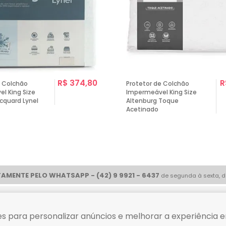
R$ 374,80
R
e Colchão
Protetor de Colchão
l King Size
Impermeável King Size
cquard Lynel
Altenburg Toque
Acetinado
AMENTE PELO WHATSAPP - (42) 9 9921 - 6437
de segunda à sexta, d
ue com
Compre tranquilo
s para personalizar anúncios e melhorar a experiência e