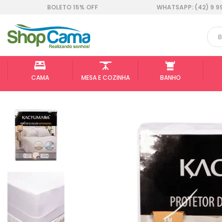
BOLETO 15% OFF
WHATSAPP: (42) 9 9
CAMA
MESA E COZINHA
BANHO