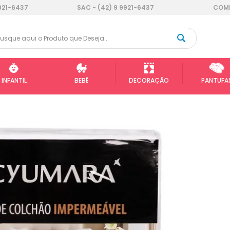
921-6437
SAC - (42) 9 9921-6437
COMP
INFANTIL
BEBÊ
DECORAÇÃO
PANTUFA