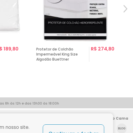
$ 189,80
R$ 274,80
Protetor de Colchão
Impermeável King Size
Algodão Buettner
G
as 8h às 12h e das 13h30 às 18:00h
Siga a Shop Cama
m nosso site.