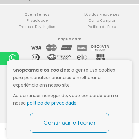
Quem Somos
Dúvidas Frequentes
Privacidade
Como Comprar
Trocas e Devoluções
Política de Frete
Pague com
Compre tranquilo
Shopcama e os cookies:
a gente usa cookies
para personalizar anúncios e melhorar a
experiência em nosso site.
Ao continuar navegando, você concorda com a
Siga a Shop Cama
nossa
política de privacidade
.
Continuar e fechar
CNPJ:07.532.684.0002-00 - Razão Social: ShopCama - Rod Br 153, Km 75 -
Paulo Frontin - PR CEP 84635-000 Whats - (42) 9 9921-6437 - Todos os
direitos reservados