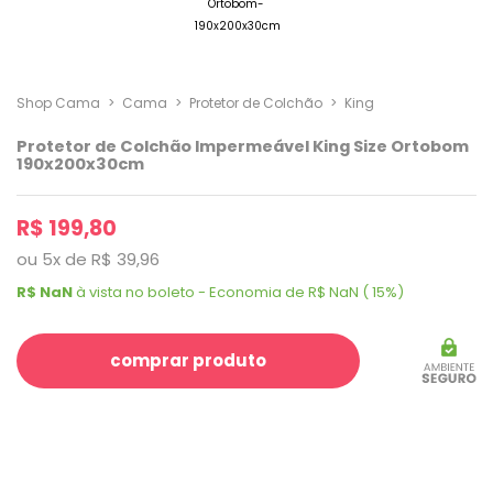
Shop Cama
>
Cama
>
Protetor de Colchão
>
King
Protetor de Colchão Impermeável King Size Ortobom
190x200x30cm
R$ 199,80
ou
5
x
de
R$ 39,96
R$ NaN
à vista no boleto - Economia de R$ NaN ( 15%)
comprar produto