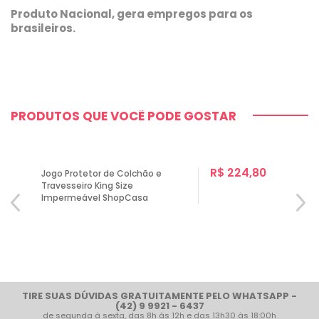
Produto Nacional, gera empregos para os
brasileiros.
PRODUTOS QUE VOCÊ PODE GOSTAR
R$ 224,80
Jogo Protetor de Colchão e
Travesseiro King Size
Impermeável ShopCasa
TIRE SUAS DÚVIDAS GRATUITAMENTE PELO WHATSAPP -
(42) 9 9921 - 6437
de segunda à sexta, das 8h às 12h e das 13h30 às 18:00h