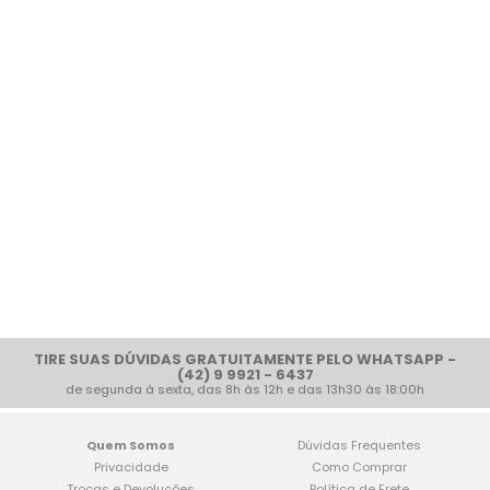
TIRE SUAS DÚVIDAS GRATUITAMENTE PELO WHATSAPP -
(42) 9 9921 - 6437
de segunda à sexta, das 8h às 12h e das 13h30 às 18:00h
Quem Somos
Dúvidas Frequentes
Privacidade
Como Comprar
Trocas e Devoluções
Política de Frete