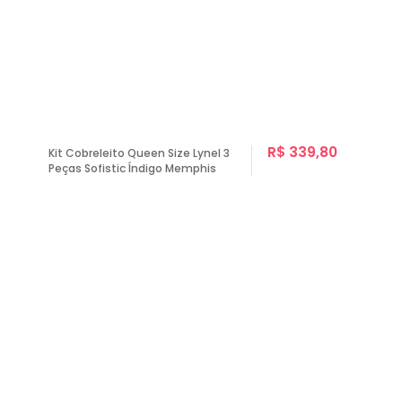
R$ 339,80
Kit Cobreleito Queen Size Lynel 3
Peças Sofistic Índigo Memphis