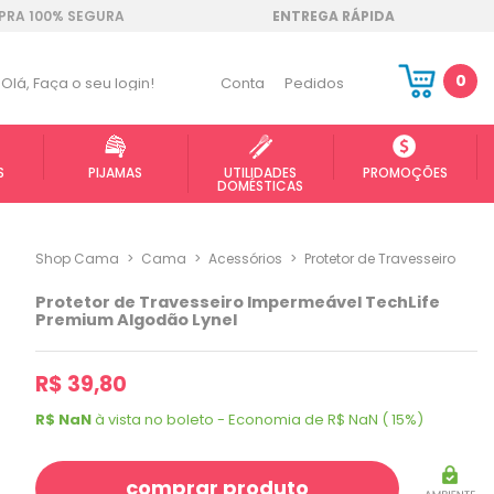
RA 100% SEGURA
ENTREGA RÁPIDA
0
Olá,
Faça o seu login!
Conta
Pedidos
S
PIJAMAS
UTILIDADES
PROMOÇÕES
DOMÉSTICAS
Shop Cama
>
Cama
>
Acessórios
>
Protetor de Travesseiro
Protetor de Travesseiro Impermeável TechLife
Premium Algodão Lynel
R$ 39,80
R$ NaN
à vista no boleto - Economia de R$ NaN ( 15%)
comprar produto