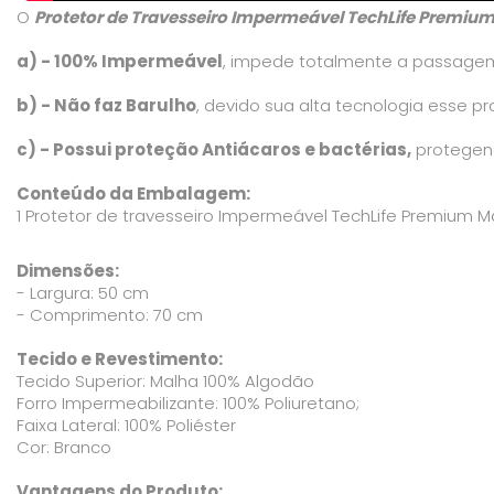
O
Protetor de Travesseiro Impermeável TechLife Premiu
a) - 100% Impermeável
, impede totalmente a passagem 
b) - Não faz Barulho
, devido sua alta tecnologia esse p
c) - Possui proteção Antiácaros e bactérias,
protegend
Conteúdo da Embalagem:
1 Protetor de travesseiro Impermeável TechLife Premium 
Dimensões:
- Largura: 50 cm
- Comprimento: 70 cm
Tecido e Revestimento:
Tecido Superior: Malha 100% Algodão
Forro Impermeabilizante: 100% Poliuretano;
Faixa Lateral: 100% Poliéster
Cor: Branco
Vantagens do Produto: