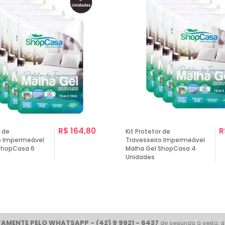
R$ 164,80
R
r de
Kit Protetor de
o Impermeável
Travesseiro Impermeável
ShopCasa 6
Malha Gel ShopCasa 4
Unidades
AMENTE PELO WHATSAPP - (42) 9 9921 - 6437
de segunda à sexta, d