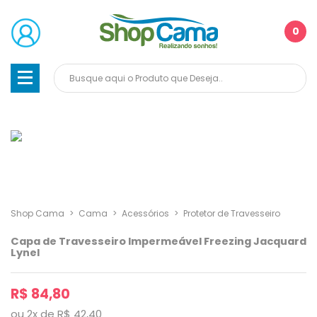
0
Shop Cama
>
Cama
>
Acessórios
>
Protetor de Travesseiro
Capa de Travesseiro Impermeável Freezing Jacquard
Lynel
R$ 84,80
ou
2
x
de
R$ 42,40