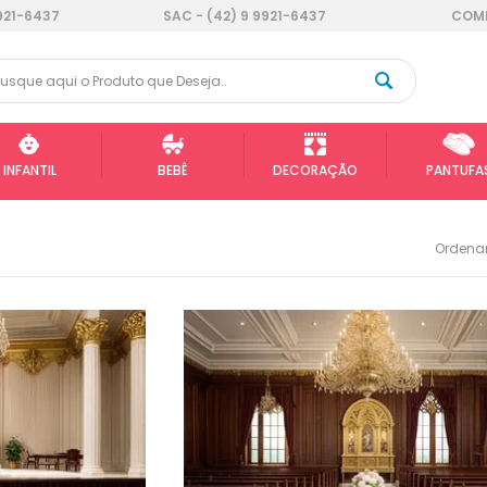
921-6437
SAC - (42) 9 9921-6437
COMP
INFANTIL
BEBÊ
DECORAÇÃO
PANTUFA
Ordenar