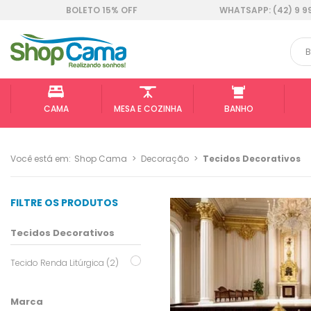
BOLETO 15% OFF
WHATSAPP: (42) 9 9
CAMA
MESA E COZINHA
BANHO
Você está em:
Shop Cama
>
Decoração
>
Tecidos Decorativos
FILTRE OS PRODUTOS
Tecidos Decorativos
Tecido Renda Litúrgica (2)
Marca