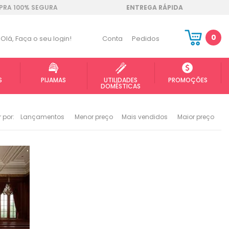
RA 100% SEGURA
ENTREGA RÁPIDA
0
Olá,
Faça o seu login!
Conta
Pedidos
S
PIJAMAS
UTILIDADES
PROMOÇÕES
DOMÉSTICAS
 por:
Lançamentos
Menor preço
Mais vendidos
Maior preço