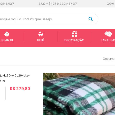
921-6437
SAC - (42) 9 9921-6437
COMP
INFANTIL
BEBÊ
DECORAÇÃO
PANTUFA
Ordenar
R$ 279,80