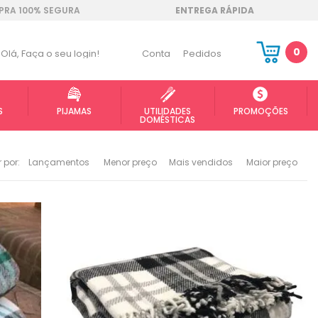
RA 100% SEGURA
ENTREGA RÁPIDA
0
Olá,
Faça o seu login!
Conta
Pedidos
S
PIJAMAS
UTILIDADES
PROMOÇÕES
DOMÉSTICAS
 por:
Lançamentos
Menor preço
Mais vendidos
Maior preço