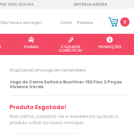
RA 100% SEGURA
ENTREGA RÁPIDA
2
Olá,
Faça o seu login!
Conta
Pedidos
S
PIJAMAS
UTILIDADES
PROMOÇÕES
DOMÉSTICAS
ShopCama
Cama
Jogo de Cama
Solteiro
Jogo de Cama Solteiro Buettner 150 Fios 2 Peças
Vivance Verde
Produto Esgotado!
Mas calma, cadastre-se e avisaremos quando o
produto voltar ao nosso estoque.