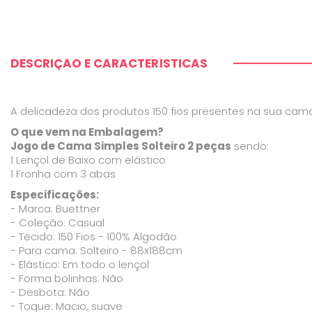
DESCRIÇÃO E CARACTERÍSTICAS
A delicadeza dos produtos 150 fios presentes na sua cama
O que vem na Embalagem?
Jogo de Cama Simples Solteiro 2 peças
sendo:
1 Lençol de Baixo com elástico
1 Fronha com 3 abas
Especificações:
- Marca: Buettner
- Coleção: Casual
- Tecido: 150 Fios - 100% Algodão
- Para cama: Solteiro - 88x188cm
- Elástico: Em todo o lençol
- Forma bolinhas: Não
- Desbota: Não
- Toque: Macio, suave