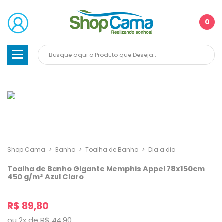
0
Shop Cama
>
Banho
>
Toalha de Banho
>
Dia a dia
Toalha de Banho Gigante Memphis Appel 78x150cm
450 g/m² Azul Claro
R$ 89,80
ou
2
x
de
R$ 44,90