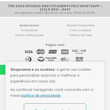
TIRE SUAS DÚVIDAS GRATUITAMENTE PELO WHATSAPP -
(42) 9 9921 - 6437
de segunda à sexta, das 8h às 12h e das 13h30 às 18:00h
Quem Somos
Dúvidas Frequentes
Privacidade
Como Comprar
Trocas e Devoluções
Política de Frete
Pague com
Compre tranquilo
Shopcama e os cookies:
a gente usa cookies
para personalizar anúncios e melhorar a
experiência em nosso site.
Ao continuar navegando, você concorda com a
Siga a Shop Cama
nossa
política de privacidade
.