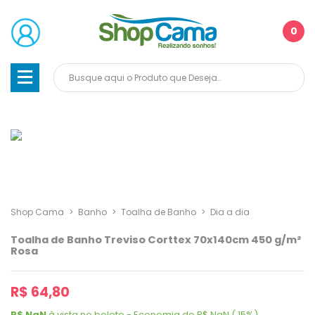
0
Shop Cama
>
Banho
>
Toalha de Banho
>
Dia a dia
Toalha de Banho Treviso Corttex 70x140cm 450 g/m²
Rosa
R$ 64,80
R$ NaN
à vista no boleto - Economia de R$ NaN ( 15%)