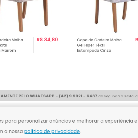
R$ 34,80
R
deira Malha
Capa de Cadeira Malha
xtil
Gel Hiper Têxtil
 Marrom
Estampada Cinza
AMENTE PELO WHATSAPP - (42) 9 9921 - 6437
de segunda à sexta, d
ue com
Compre tranquilo
s para personalizar anúncios e melhorar a experiência e
m a nossa
política de privacidade
.