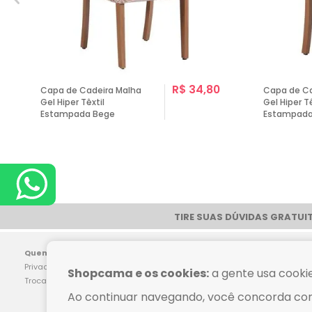
R$ 34,80
Capa de Cadeira Malha
Capa de Ca
Gel Hiper Têxtil
Gel Hiper Tê
Estampada Bege
Estampada
TIRE SUAS DÚVIDAS GRATUIT
Pag
Quem Somos
Dúvidas Frequentes
Privacidade
Como Comprar
Shopcama e os cookies:
a gente usa cookie
Trocas e Devoluções
Política de Frete
Ao continuar navegando, você concorda co