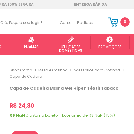
RA 100% SEGURA
ENTREGA RÁPIDA
0
Olá,
Faça o seu login!
Conta
Pedidos
S
PIJAMAS
UTILIDADES
PROMOÇÕES
DOMÉSTICAS
Shop Cama
>
Mesa e Cozinha
>
Acessórios para Cozinha
>
Capa de Cadeira
Capa de Cadeira Malha Gel Hiper Têxtil Tabaco
R$ 24,80
R$ NaN
à vista no boleto - Economia de R$ NaN ( 15%)