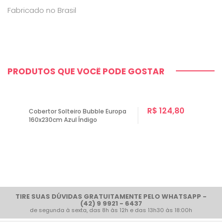
Fabricado no Brasil
PRODUTOS QUE VOCÊ PODE GOSTAR
R$ 124,80
Cobertor Solteiro Bubble Europa
160x230cm Azul Índigo
TIRE SUAS DÚVIDAS GRATUITAMENTE PELO WHATSAPP -
(42) 9 9921 - 6437
de segunda à sexta, das 8h às 12h e das 13h30 às 18:00h