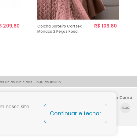
$ 209,80
R$ 109,80
Colcha Solteiro Corttex
C
Mônaco 2 Peças Rosa
as 8h às 12h e das 13h30 às 18:00h
Siga a Shop Cama
m nosso site.
Continuar e fechar
9 9921-6437 - Todos os direitos reservados