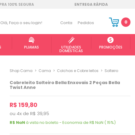
RA 100% SEGURA
ENTREGA RÁPIDA
0
Olá,
Faça o seu login!
Conta
Pedidos
S
PIJAMAS
UTILIDADES
PROMOÇÕES
DOMÉSTICAS
Shop Cama
>
Cama
>
Colchas e Cobre leitos
>
Solteiro
Cobreleito Solteiro Bella Enxovais 2 Peças Bella
Twist Anne
R$ 159,80
ou
4
x
de
R$ 39,95
R$ NaN
à vista no boleto - Economia de R$ NaN ( 15%)