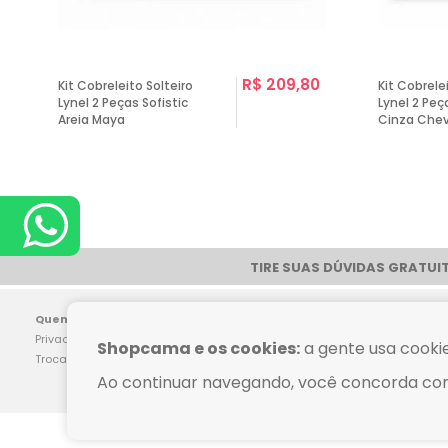
0
R$ 209,80
Kit Cobreleito Solteiro
Kit Cobrele
Lynel 2 Peças Sofistic
Lynel 2 Peç
Areia Maya
Cinza Che
TIRE SUAS DÚVIDAS GRATUIT
Pag
Quem Somos
Dúvidas Frequentes
Privacidade
Como Comprar
Shopcama e os cookies:
a gente usa cookie
Trocas e Devoluções
Política de Frete
Ao continuar navegando, você concorda co
CNPJ:07.532.684.0002-00 - Razão Social: S