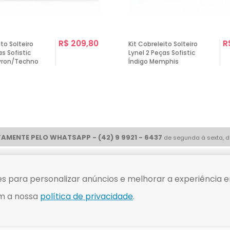
R$ 209,80
R
ito Solteiro
Kit Cobreleito Solteiro
as Sofistic
Lynel 2 Peças Sofistic
vron/Techno
Índigo Memphis
AMENTE PELO WHATSAPP - (42) 9 9921 - 6437
de segunda à sexta, d
ue com
Compre tranquilo
s para personalizar anúncios e melhorar a experiência e
m a nossa
política de privacidade
.
hopCama - Rod Br 153, Km 75 - Paulo Frontin - PR CEP 84635-000 Whats - (42) 