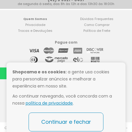
de segunda à sexta, das 8h às 12h e das 13h30 às 18:00h
Quem Somos
Dúvidas Frequentes
Privacidade
Como Comprar
Trocas e Devoluções
Política de Frete
Pague com
Compre tranquilo
Shopcama e os cookies:
a gente usa cookies
para personalizar anúncios e melhorar a
experiência em nosso site.
Ao continuar navegando, você concorda com a
Siga a Shop Cama
nossa
política de privacidade
.
Continuar e fechar
CNPJ:07.532.684.0002-00 - Razão Social: ShopCama - Rod Br 153, Km 75 -
Paulo Frontin - PR CEP 84635-000 Whats - (42) 9 9921-6437 - Todos os