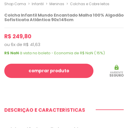
Shop Cama
>
Infantil
>
Meninas
>
Colchas e Cobre leitos
Colcha Infantil Mundo Encantado Malha 100% Algodão
Sofisticata Atlântica 90x145cm
R$ 249,80
ou
6
x
de
R$ 41,63
R$ NaN
à vista no boleto - Economia de R$ NaN ( 15%)
comprar produto
DESCRIÇÃO E CARACTERÍSTICAS