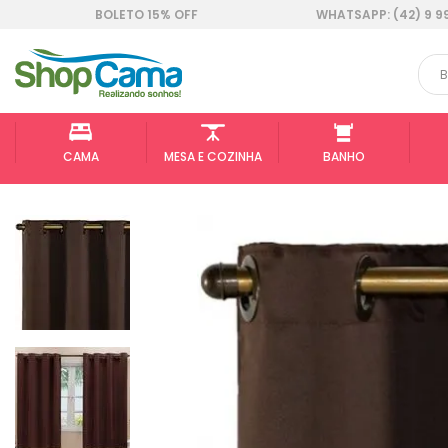
BOLETO 15% OFF
WHATSAPP: (42) 9 9
CAMA
MESA E COZINHA
BANHO