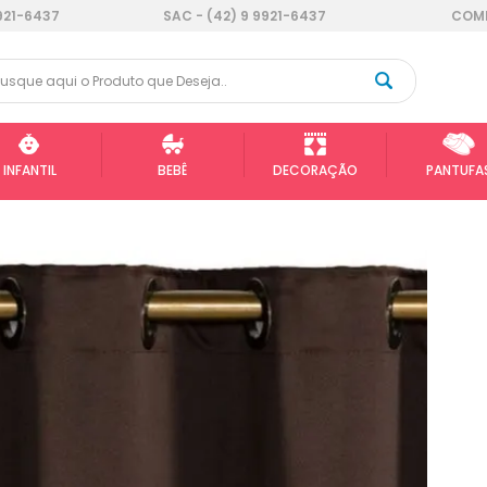
921-6437
SAC - (42) 9 9921-6437
COMP
INFANTIL
BEBÊ
DECORAÇÃO
PANTUFA