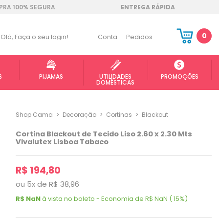
RA 100% SEGURA
ENTREGA RÁPIDA
0
Olá,
Faça o seu login!
Conta
Pedidos
S
PIJAMAS
UTILIDADES
PROMOÇÕES
DOMÉSTICAS
Shop Cama
>
Decoração
>
Cortinas
>
Blackout
Cortina Blackout de Tecido Liso 2.60 x 2.30 Mts
Vivalutex Lisboa Tabaco
R$ 194,80
ou
5
x
de
R$ 38,96
R$ NaN
à vista no boleto - Economia de R$ NaN ( 15%)