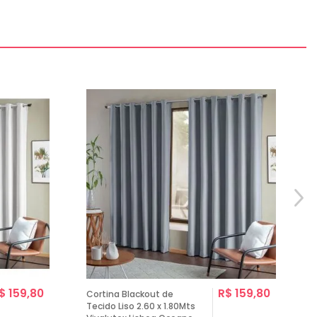
$ 159,80
R$ 159,80
Cortina Blackout de
Tecido Liso 2.60 x 1.80Mts
T