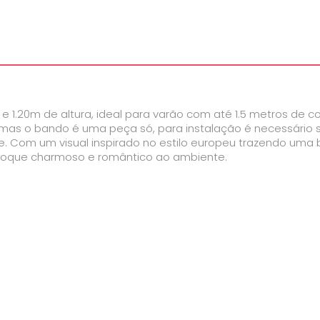
 1.20m de altura, ideal para varão com até 1.5 metros de c
al, mas o bando é uma peça só, para instalação é necessári
e. Com um visual inspirado no estilo europeu trazendo um
 toque charmoso e romântico ao ambiente.