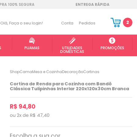
RA 100% SEGURA
ENTREGA RÁPIDA
2
Olá,
Faça o seu login!
Conta
Pedidos
S
PIJAMAS
UTILIDADES
PROMOÇÕES
DOMÉSTICAS
ShopCama
Mesa e Cozinha
Decoração
Cortinas
Cortina de Renda para Cozinha com Bandô
Clássica Tulipinhas Interlar 220x120x30cm Branca
R$ 94,80
ou
2
x
de
R$ 47,40
Escolha a sua cor