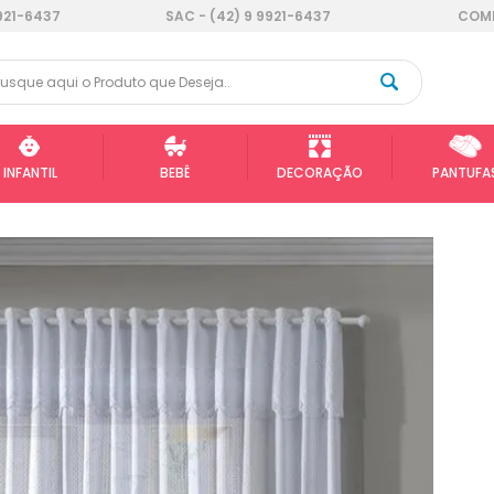
921-6437
SAC - (42) 9 9921-6437
COMP
INFANTIL
BEBÊ
DECORAÇÃO
PANTUFA