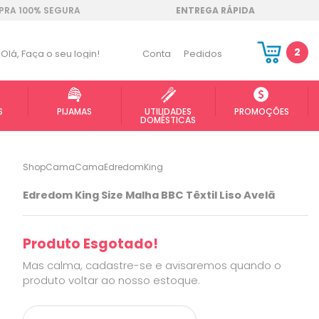
RA 100% SEGURA
ENTREGA RÁPIDA
2
Olá,
Faça o seu login!
Conta
Pedidos
S
PIJAMAS
UTILIDADES
PROMOÇÕES
DOMÉSTICAS
ShopCama
Cama
Edredom
King
Edredom King Size Malha BBC Têxtil Liso Avelã
Produto Esgotado!
Mas calma, cadastre-se e avisaremos quando o
produto voltar ao nosso estoque.