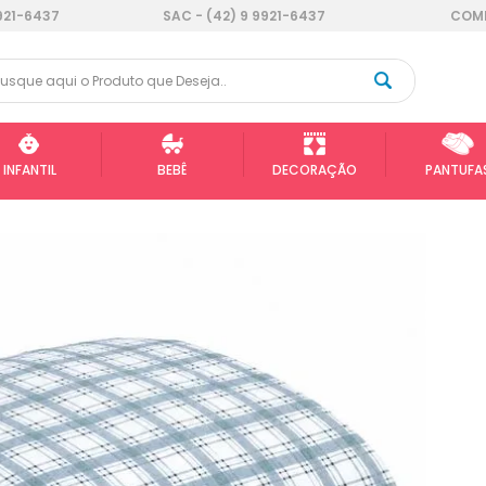
921-6437
SAC - (42) 9 9921-6437
COMP
INFANTIL
BEBÊ
DECORAÇÃO
PANTUFA