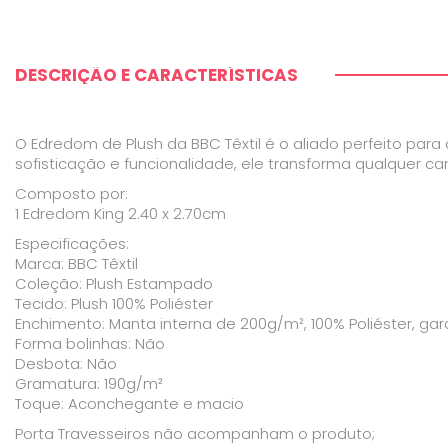
DESCRIÇÃO E CARACTERÍSTICAS
O Edredom de Plush da BBC Têxtil é o aliado perfeito pa
sofisticação e funcionalidade, ele transforma qualquer 
Composto por:
1 Edredom King 2.40 x 2.70cm
Especificações:
Marca: BBC Têxtil
Coleção: Plush Estampado
Tecido: Plush 100% Poliéster
Enchimento: Manta interna de 200g/m², 100% Poliéster, g
Forma bolinhas: Não
Desbota: Não
Gramatura: 190g/m²
Toque: Aconchegante e macio
Porta Travesseiros não acompanham o produto;