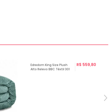
R$ 559,80
Edredom King Size Plush
Alto Relevo BBC Têxtil 301
B