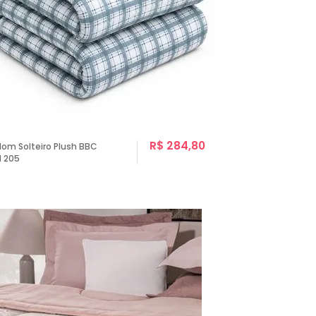
R$ 284,80
dom Solteiro Plush BBC
l 205