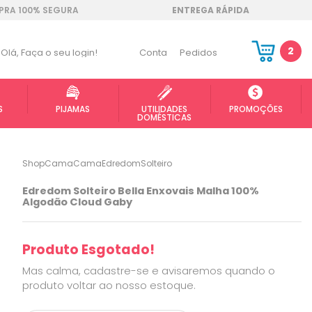
RA 100% SEGURA
ENTREGA RÁPIDA
2
Olá,
Faça o seu login!
Conta
Pedidos
S
PIJAMAS
UTILIDADES
PROMOÇÕES
DOMÉSTICAS
ShopCama
Cama
Edredom
Solteiro
Edredom Solteiro Bella Enxovais Malha 100%
Algodão Cloud Gaby
Produto Esgotado!
Mas calma, cadastre-se e avisaremos quando o
produto voltar ao nosso estoque.