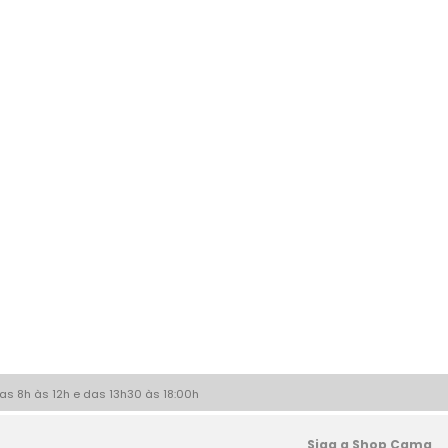
as 8h às 12h e das 13h30 às 18:00h
Siga a Shop Cama