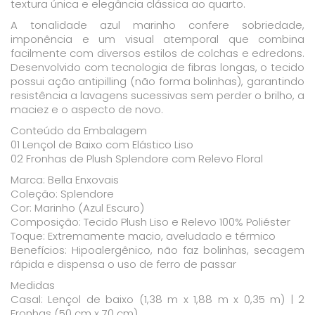
textura única e elegância clássica ao quarto.
A tonalidade azul marinho confere sobriedade,
imponência e um visual atemporal que combina
facilmente com diversos estilos de colchas e edredons.
Desenvolvido com tecnologia de fibras longas, o tecido
possui ação antipilling (não forma bolinhas), garantindo
resistência a lavagens sucessivas sem perder o brilho, a
maciez e o aspecto de novo.
Conteúdo da Embalagem
01 Lençol de Baixo com Elástico Liso
02 Fronhas de Plush Splendore com Relevo Floral
Marca: Bella Enxovais
Coleção: Splendore
Cor: Marinho (Azul Escuro)
Composição: Tecido Plush Liso e Relevo 100% Poliéster
Toque: Extremamente macio, aveludado e térmico
Benefícios: Hipoalergênico, não faz bolinhas, secagem
rápida e dispensa o uso de ferro de passar
Medidas
Casal: Lençol de baixo (1,38 m x 1,88 m x 0,35 m) | 2
Fronhas (50 cm x 70 cm)