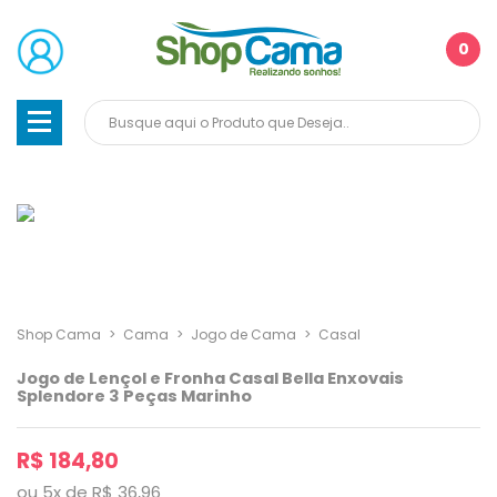
0
Shop Cama
>
Cama
>
Jogo de Cama
>
Casal
Jogo de Lençol e Fronha Casal Bella Enxovais
Splendore 3 Peças Marinho
R$ 184,80
ou
5
x
de
R$ 36,96