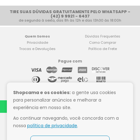
TIRE SUAS DÚVIDAS GRATUITAMENTE PELO WHATSAPP -
(42) 9 9921 - 6437
de segunda à sexta, das 8h às 12h e das 13h30 às 18:00h
Quem Somos
Dúvidas Frequentes
Privacidade
Como Comprar
Trocas e Devoluções
Política de Frete
Pague com
Compre tranquilo
Shopcama e os cookies:
a gente usa cookies
para personalizar anúncios e melhorar a
experiência em nosso site.
Ao continuar navegando, você concorda com a
Siga a Shop Cama
nossa
política de privacidade
.