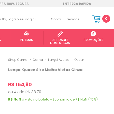
RA 100% SEGURA
ENTREGA RÁPIDA
0
Olá,
Faça o seu login!
Conta
Pedidos
S
PIJAMAS
UTILIDADES
PROMOÇÕES
DOMÉSTICAS
Shop Cama
>
Cama
>
Lençol Avulso
>
Queen
Lençol Queen Size Malha Aletex Cinza
R$ 154,80
ou
4
x
de
R$ 38,70
R$ NaN
à vista no boleto - Economia de R$ NaN ( 15%)