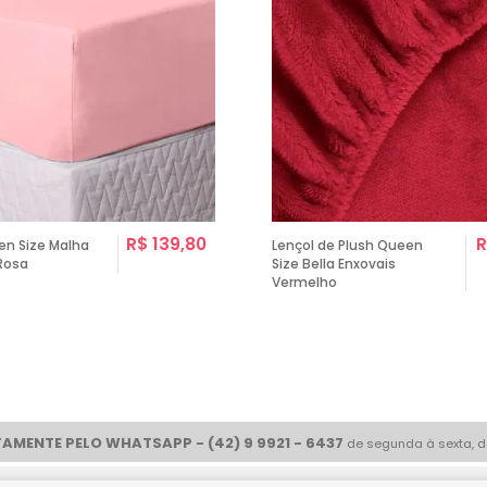
R$ 139,80
R
en Size Malha
Lençol de Plush Queen
 Rosa
Size Bella Enxovais
Vermelho
AMENTE PELO WHATSAPP - (42) 9 9921 - 6437
de segunda à sexta, d