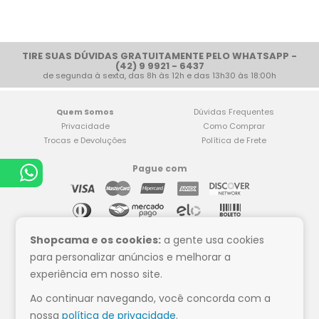
TIRE SUAS DÚVIDAS GRATUITAMENTE PELO WHATSAPP -
(42) 9 9921 - 6437
de segunda à sexta, das 8h às 12h e das 13h30 às 18:00h
Quem Somos
Dúvidas Frequentes
Privacidade
Como Comprar
Trocas e Devoluções
Política de Frete
Pague com
Compre tranquilo
Shopcama e os cookies:
a gente usa cookies
para personalizar anúncios e melhorar a
experiência em nosso site.
Ao continuar navegando, você concorda com a
Siga a Shop Cama
nossa
política de privacidade
.