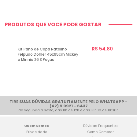
PRODUTOS QUE VOCÊ PODE GOSTAR
R$ 54,80
Kit Pano de Copa Natalino
Felpudo Dohler 45x65cm Mickey
e Minnie 26 3 Peças
TIRE SUAS DÚVIDAS GRATUITAMENTE PELO WHATSAPP -
(42) 9 9921 - 6437
de segunda à sexta, das 8h às 12h e das 13h30 às 18:00h
Quem Somos
Dúvidas Frequentes
Privacidade
Como Comprar