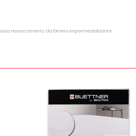
 causa ressecamento da lâmina impermeabilizante.