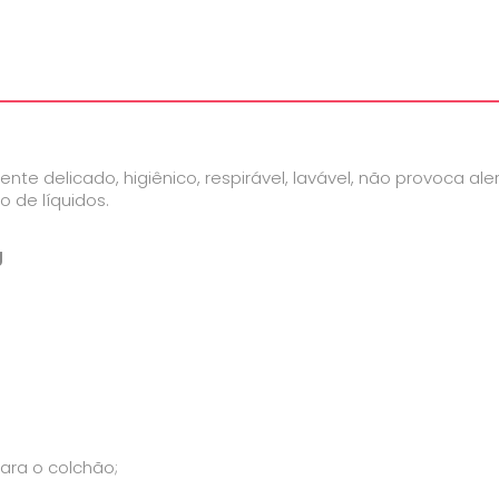
te delicado, higiênico, respirável, lavável, não provoca ale
 de líquidos.
g
ara o colchão;