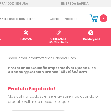
RA 100% SEGURA
ENTREGA RÁPIDA
2
Olá,
Faça o seu login!
Conta
Pedidos
S
PIJAMAS
UTILIDADES
PROMOÇÕES
DOMÉSTICAS
ShopCama
Cama
Protetor de Colchão
Queen
Protetor de Colchão Impermeável Queen Size
Altenburg Cotelen Branco 158x198x30cm
Produto Esgotado!
Mas calma, cadastre-se e avisaremos quando o
produto voltar ao nosso estoque.