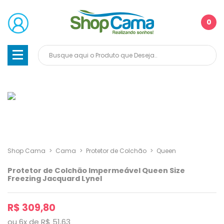
0
Shop Cama
>
Cama
>
Protetor de Colchão
>
Queen
Protetor de Colchão Impermeável Queen Size
Freezing Jacquard Lynel
R$ 309,80
ou
6
x
de
R$ 51,63