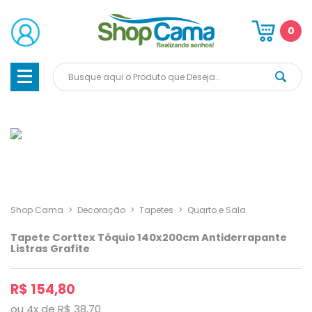
0
Shop Cama
>
Decoração
>
Tapetes
>
Quarto e Sala
Tapete Corttex Tóquio 140x200cm Antiderrapante
Listras Grafite
R$ 154,80
ou
4
x
de
R$ 38,70