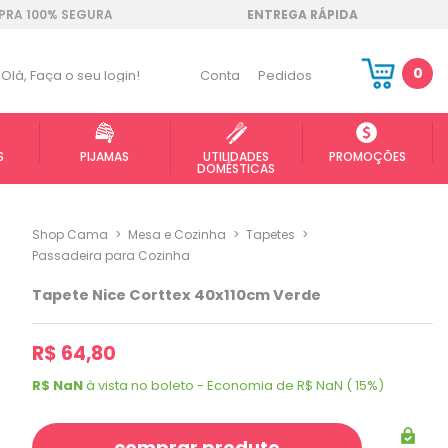
RA 100% SEGURA
ENTREGA RÁPIDA
0
Olá,
Faça o seu login!
Conta
Pedidos
S
PIJAMAS
UTILIDADES
PROMOÇÕES
DOMÉSTICAS
Shop Cama
>
Mesa e Cozinha
>
Tapetes
>
Passadeira para Cozinha
Tapete Nice Corttex 40x110cm Verde
R$ 64,80
R$ NaN
à vista no boleto - Economia de R$ NaN ( 15%)
comprar produto