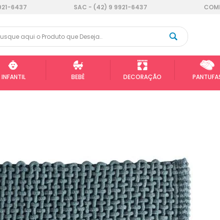
921-6437
SAC - (42) 9 9921-6437
COMP
INFANTIL
BEBÊ
DECORAÇÃO
PANTUFA