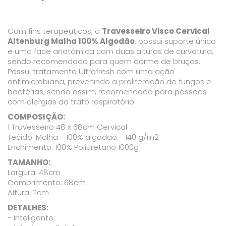
Com fins terapêuticos, o
Travesseiro Visco Cervical
Altenburg Malha 100% Algodão
, possui suporte único
e uma face anatômica com duas alturas de curvatura,
sendo recomendado para quem dorme de bruços.
Possui tratamento Ultrafresh com uma ação
antimicrobiana, prevenindo a proliferação de fungos e
bactérias, sendo assim, recomendado para pessoas
com alergias do trato respiratório.
COMPOSIÇÃO:
1 Travesseiro 48 x 68cm Cervical
Tecido: Malha - 100% algodão - 140 g/m2
Enchimento: 100% Poliuretano 1000g
TAMANHO:
Largura: 48cm
Comprimento: 68cm
Altura: 11cm
DETALHES:
- Inteligente: