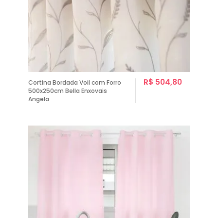
R$ 504,80
Cortina Bordada Voil com Forro
500x250cm Bella Enxovais
Angela