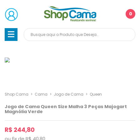
0
Shop Cama
>
Cama
>
Jogo de Cama
>
Queen
Jogo de Cama Queen Size Malha 3 Peças Majogart
Magnólia Verde
R$ 244,80
ou
6
x
de
R$ 40,80