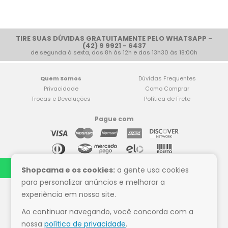
TIRE SUAS DÚVIDAS GRATUITAMENTE PELO WHATSAPP -
(42) 9 9921 - 6437
de segunda à sexta, das 8h às 12h e das 13h30 às 18:00h
Quem Somos
Dúvidas Frequentes
Privacidade
Como Comprar
Trocas e Devoluções
Política de Frete
Pague com
Compre tranquilo
Shopcama e os cookies:
a gente usa cookies
para personalizar anúncios e melhorar a
experiência em nosso site.
Ao continuar navegando, você concorda com a
Siga a Shop Cama
nossa
política de privacidade
.