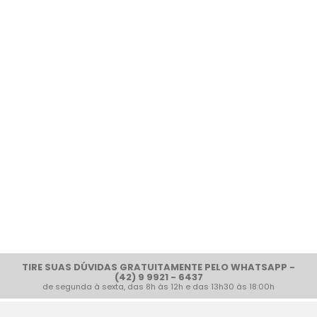
TIRE SUAS DÚVIDAS GRATUITAMENTE PELO WHATSAPP -
(42) 9 9921 - 6437
de segunda à sexta, das 8h às 12h e das 13h30 às 18:00h