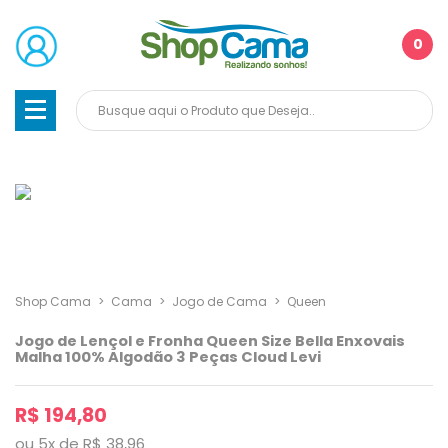
0
Shop Cama
>
Cama
>
Jogo de Cama
>
Queen
Jogo de Lençol e Fronha Queen Size Bella Enxovais
Malha 100% Algodão 3 Peças Cloud Levi
R$ 194,80
ou
5
x
de
R$ 38,96