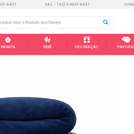
921-6437
SAC - (42) 9 9921-6437
COMP
INFANTIL
BEBÊ
DECORAÇÃO
PANTUFA