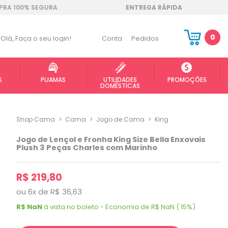
RA 100% SEGURA
ENTREGA RÁPIDA
0
Olá,
Faça o seu login!
Conta
Pedidos
S
PIJAMAS
UTILIDADES
PROMOÇÕES
DOMÉSTICAS
Shop Cama
>
Cama
>
Jogo de Cama
>
King
Jogo de Lençol e Fronha King Size Bella Enxovais
Plush 3 Peças Charles com Marinho
R$ 219,80
ou
6
x
de
R$ 36,63
R$ NaN
à vista no boleto - Economia de R$ NaN ( 15%)