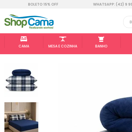
BOLETO 15% OFF
WHATSAPP: (42) 9 9
CAMA
MESA E COZINHA
BANHO