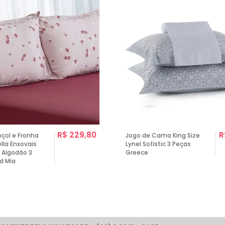
R$ 229,80
R
nçol e Fronha
Jogo de Cama King Size
ella Enxovais
Lynel Sofistic 3 Peças
 Algodão 3
Greece
d Mia