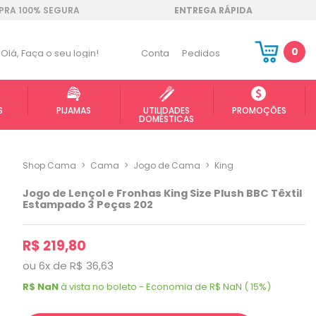
RA 100% SEGURA
ENTREGA RÁPIDA
0
Olá,
Faça o seu login!
Conta
Pedidos
S
PIJAMAS
UTILIDADES
PROMOÇÕES
DOMÉSTICAS
Shop Cama
>
Cama
>
Jogo de Cama
>
King
Jogo de Lençol e Fronhas King Size Plush BBC Têxtil
Estampado 3 Peças 202
R$ 219,80
ou
6
x
de
R$ 36,63
R$ NaN
à vista no boleto - Economia de R$ NaN ( 15%)