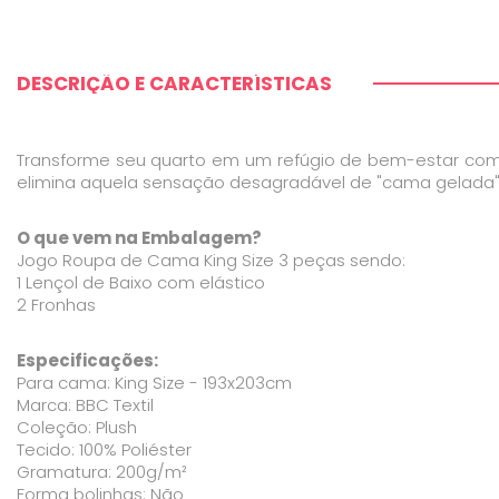
DESCRIÇÃO E CARACTERÍSTICAS
Transforme seu quarto em um refúgio de bem-estar com 
elimina aquela sensação desagradável de "cama gelada" 
O que vem na Embalagem?
Jogo Roupa de Cama King Size 3 peças sendo:
1 Lençol de Baixo com elástico
2 Fronhas
Especificações:
Para cama: King Size - 193x203cm
Marca: BBC Textil
Coleção: Plush
Tecido: 100% Poliéster
Gramatura: 200g/m²
Forma bolinhas: Não