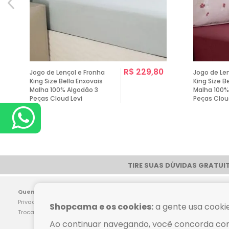
0
R$ 229,80
Jogo de Lençol e Fronha
Jogo de Le
King Size Bella Enxovais
King Size B
Malha 100% Algodão 3
Malha 100%
Peças Cloud Levi
Peças Clou
TIRE SUAS DÚVIDAS GRATUIT
Pag
Quem Somos
Dúvidas Frequentes
Privacidade
Como Comprar
Shopcama e os cookies:
a gente usa cookie
Trocas e Devoluções
Política de Frete
Ao continuar navegando, você concorda co