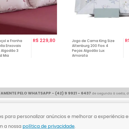
R$ 229,80
R
nçol e Fronha
Jogo de Cama King Size
ella Enxovais
Altenburg 200 Fios 4
 Algodão 3
Peças Algodão Lux
d Mia
Amorata
AMENTE PELO WHATSAPP - (42) 9 9921 - 6437
de segunda à sexta, d
ue com
Compre tranquilo
s para personalizar anúncios e melhorar a experiência e
m a nossa
política de privacidade
.