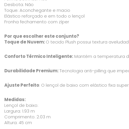
Desbota: Não
Toque: Aconchegante e macio
Elástico reforçado e em todo o lençol
Fronha fechamento com zíper
Por que escolher este conjunto?
Toque de Nuvem:
O tecido Plush possui textura aveluda
Conforto Térmico Inteligente:
Mantém a temperatura do 
Durabilidade Premium:
Tecnologia anti-pilling que imp
Ajuste Perfeito
: O lençol de baixo com elástico fixa sup
Medidas:
Lençol de baixo:
Largura: 1.93 m
Comprimento: 2.03 m
Altura: 45 cm