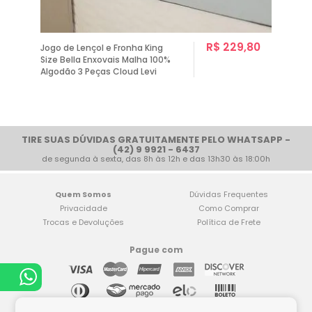
R$ 229,80
Jogo de Lençol e Fronha King
Size Bella Enxovais Malha 100%
Algodão 3 Peças Cloud Levi
TIRE SUAS DÚVIDAS GRATUITAMENTE PELO WHATSAPP -
(42) 9 9921 - 6437
de segunda à sexta, das 8h às 12h e das 13h30 às 18:00h
Quem Somos
Dúvidas Frequentes
Privacidade
Como Comprar
Trocas e Devoluções
Política de Frete
Pague com