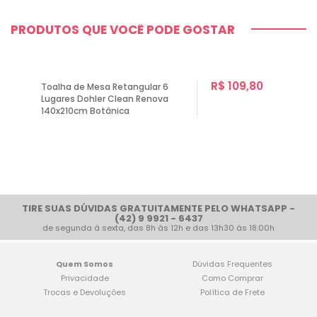
PRODUTOS QUE VOCÊ PODE GOSTAR
R$ 109,80
Toalha de Mesa Retangular 6
Lugares Dohler Clean Renova
140x210cm Botânica
1
TIRE SUAS DÚVIDAS GRATUITAMENTE PELO WHATSAPP -
(42) 9 9921 - 6437
de segunda à sexta, das 8h às 12h e das 13h30 às 18:00h
Quem Somos
Dúvidas Frequentes
Privacidade
Como Comprar
Trocas e Devoluções
Política de Frete