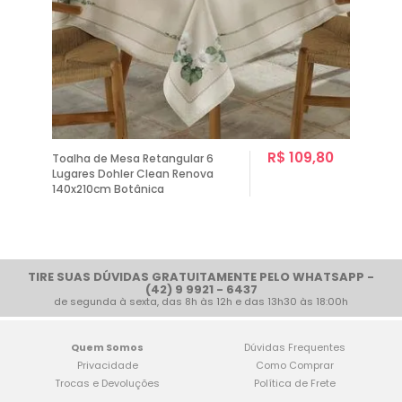
R$ 109,80
Toalha de Mesa Retangular 6
Lugares Dohler Clean Renova
140x210cm Botânica
1
TIRE SUAS DÚVIDAS GRATUITAMENTE PELO WHATSAPP -
(42) 9 9921 - 6437
de segunda à sexta, das 8h às 12h e das 13h30 às 18:00h
Quem Somos
Dúvidas Frequentes
Privacidade
Como Comprar
Trocas e Devoluções
Política de Frete