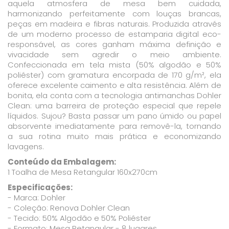
aquela atmosfera de mesa bem cuidada,
harmonizando perfeitamente com louças brancas,
peças em madeira e fibras naturais. Produzida através
de um moderno processo de estamparia digital eco-
responsável, as cores ganham máxima definição e
vivacidade sem agredir o meio ambiente.
Confeccionada em tela mista (50% algodão e 50%
poliéster) com gramatura encorpada de 170 g/m², ela
oferece excelente caimento e alta resistência. Além de
bonita, ela conta com a tecnologia antimanchas Dohler
Clean: uma barreira de proteção especial que repele
líquidos. Sujou? Basta passar um pano úmido ou papel
absorvente imediatamente para removê-la, tornando
a sua rotina muito mais prática e economizando
lavagens.
Conteúdo da Embalagem:
1 Toalha de Mesa Retangular 160x270cm
Especificações:
- Marca: Dohler
- Coleção: Renova Dohler Clean
- Tecido: 50% Algodão e 50% Poliéster
- Formato: Mesa Retangular - 8 lugares