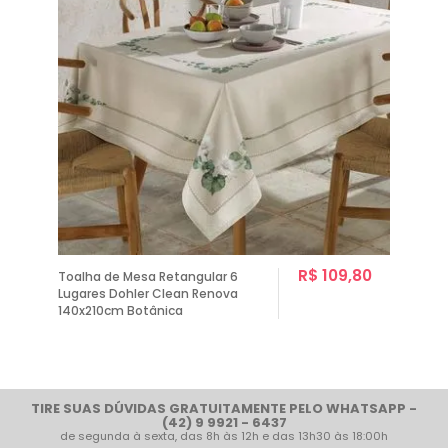
R$ 109,80
Toalha de Mesa Retangular 6
Lugares Dohler Clean Renova
140x210cm Botânica
1
TIRE SUAS DÚVIDAS GRATUITAMENTE PELO WHATSAPP -
(42) 9 9921 - 6437
de segunda à sexta, das 8h às 12h e das 13h30 às 18:00h