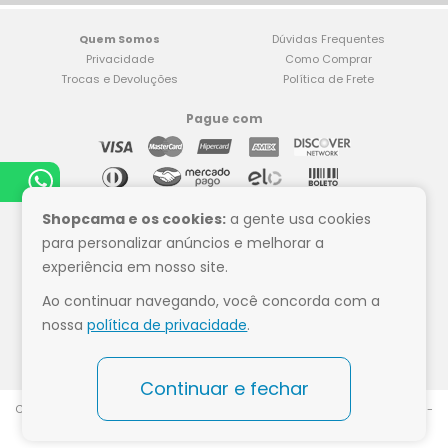
Quem Somos
Dúvidas Frequentes
Privacidade
Como Comprar
Trocas e Devoluções
Política de Frete
Pague com
Compre tranquilo
Shopcama e os cookies:
a gente usa cookies
para personalizar anúncios e melhorar a
experiência em nosso site.
Ao continuar navegando, você concorda com a
Siga a Shop Cama
nossa
política de privacidade
.
Continuar e fechar
CNPJ:07.532.684.0002-00 - Razão Social: ShopCama - Rod Br 153, Km 75 -
Paulo Frontin - PR CEP 84635-000 Whats - (42) 9 9921-6437 - Todos os
direitos reservados