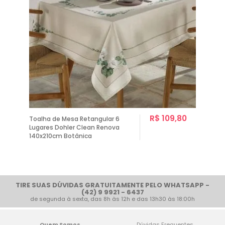
R$ 109,80
Toalha de Mesa Retangular 6
Lugares Dohler Clean Renova
140x210cm Botânica
1
TIRE SUAS DÚVIDAS GRATUITAMENTE PELO WHATSAPP -
(42) 9 9921 - 6437
de segunda à sexta, das 8h às 12h e das 13h30 às 18:00h
Quem Somos
Dúvidas Frequentes